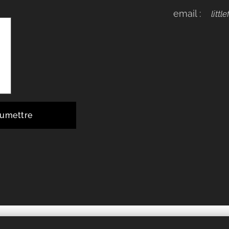
email :
litt
umettre