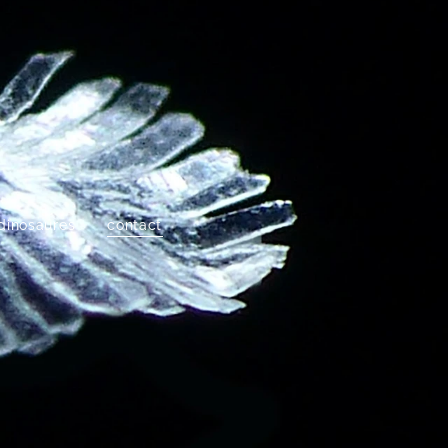
s
dinosaures
contact