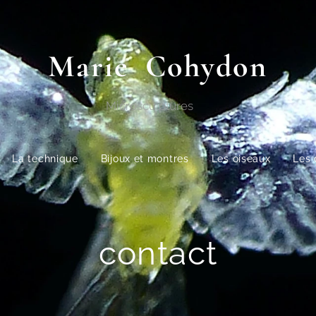
Marie
Cohydon
Microsculpture
La technique
Bijoux et montres
Les oiseaux
Les 
contact