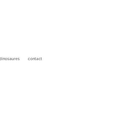
s
dinosaures
contact